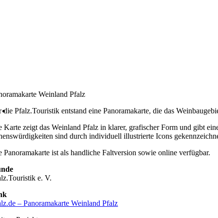
noramakarte Weinland Pfalz
r die Pfalz.Touristik entstand eine Panoramakarte, die das Weinbaugebiet
e Karte zeigt das Weinland Pfalz in klarer, grafischer Form und gibt e
henswürdigkeiten sind durch individuell illustrierte Icons gekennzeichne
e Panoramakarte ist als handliche Faltversion sowie online verfügbar.
nde
lz.Touristik e. V.
nk
alz.de – Panoramakarte Weinland Pfalz