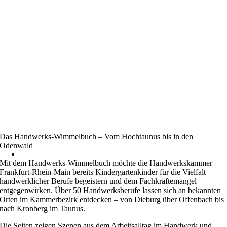
Das Handwerks-Wimmelbuch – Vom Hochtaunus bis in den
Odenwald
Mit dem Handwerks-Wimmelbuch möchte die Handwerkskammer
Frankfurt-Rhein-Main bereits Kindergartenkinder für die Vielfalt
handwerklicher Berufe begeistern und dem Fachkräftemangel
entgegenwirken. Über 50 Handwerksberufe lassen sich an bekannten
Orten im Kammerbezirk entdecken – von Dieburg über Offenbach bis
nach Kronberg im Taunus.
Die Seiten zeigen Szenen aus dem Arbeitsalltag im Handwerk und