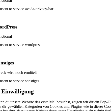
nctional
nsent to service avada-privacy-bar
ordPress
nctional
nsent to service wordpress
nstiges
eck wird noch ermittelt
nsent to service sonstiges
. Einwilligung
nn du unsere Website das erste Mal besuchst, zeigen wir dir ein Pop-Up
n dir gewählten Kategorien von Cookies und Plugins wie in dieser Co
tte beachte, dass unsere Website dann unter Umständen nicht richtig funk