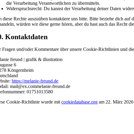
die Verarbeitung Verantwortlichen zu übermitteln.
Widerspruchsrecht: Du kannst der Verarbeitung deiner Daten widers
 diese Rechte auszuüben kontaktiere uns bitte. Bitte beziehe dich au
handeln, würden wir diese gerne hören, aber du hast auch das Recht di
0. Kontaktdaten
r Fragen und/oder Kommentare über unsere Cookie-Richtlinien und diese
anie freund | grafik & illustration
ugasse 6
278 Köngernheim
utschland
bsite:
https://melanie-freund.de
Mail:
mail@
ex.com
melanie-freund.de
lefonnummer: 01751013580
ese Cookie-Richtlinie wurde mit
cookiedatabase.org
am 22. März 2026 s